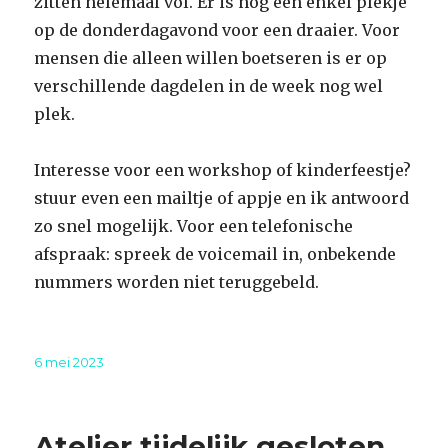
zitten helemaal vol. Er is nog een enkel plekje
op de donderdagavond voor een draaier. Voor
mensen die alleen willen boetseren is er op
verschillende dagdelen in de week nog wel
plek.
Interesse voor een workshop of kinderfeestje?
stuur even een mailtje of appje en ik antwoord
zo snel mogelijk. Voor een telefonische
afspraak: spreek de voicemail in, onbekende
nummers worden niet teruggebeld.
Geplaatst
6 mei 2023
op
Atelier tijdelijk gesloten