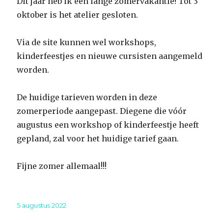
Dit jaar heb ik een lánge zomervakantie! Tot 3
oktober is het atelier gesloten.
Via de site kunnen wel workshops,
kinderfeestjes en nieuwe cursisten aangemeld
worden.
De huidige tarieven worden in deze
zomerperiode aangepast. Diegene die vóór
augustus een workshop of kinderfeestje heeft
gepland, zal voor het huidige tarief gaan.
Fijne zomer allemaal!!!
Geplaatst
5 augustus 2022
op