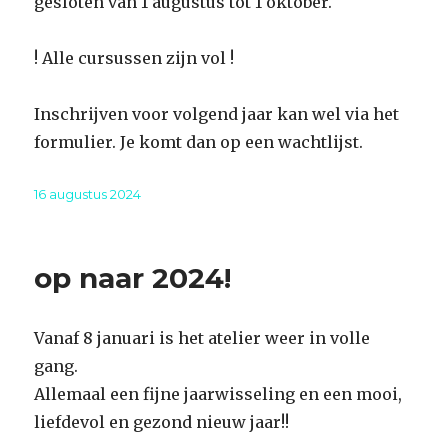
gesloten van 1 augustus tot 1 oktober.
! Alle cursussen zijn vol !
Inschrijven voor volgend jaar kan wel via het
formulier. Je komt dan op een wachtlijst.
Geplaatst
16 augustus 2024
op
op naar 2024!
Vanaf 8 januari is het atelier weer in volle
gang.
Allemaal een fijne jaarwisseling en een mooi,
liefdevol en gezond nieuw jaar!!