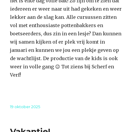
het is elke dag volle bak! Zo fijn om te zien dat
iedereen er weer naar uit had gekeken en weer
lekker aan de slag kan. Alle cursussen zitten
vol met enthousiaste pottenbakkers en
boetseerders, dus zin in een lesje? Dan kunnen
wij samen kijken of er plek vrij komt in
januari en kunnen we jou een plekje geven op
de wachtlijst. De productie van de kids is ook
weer in volle gang 😉 Tot ziens bij Scherf en
Verf!
Geplaatst
19 oktober 2025
op
Vakantie!