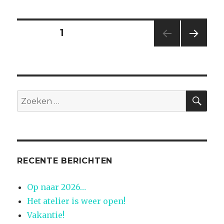
Berichtnavigatie
PAGINA
1
VOL
GEN
DE
PAGI
NA
ZO
Zoeken
naar:
RECENTE BERICHTEN
Op naar 2026…
Het atelier is weer open!
Vakantie!