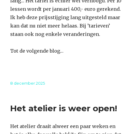
lang… Het tarief is echter wel verhoogd. Per 10
lessen wordt per januari 400,- euro gerekend.
Ik heb deze prijsstijging lang uitgesteld maar
kan dat nu niet meer helaas. Bij ’tarieven’
staan ook nog enkele veranderingen.
Tot de volgende blog…
Geplaatst
8 december 2025
op
Het atelier is weer open!
Het atelier draait alweer een paar weken en